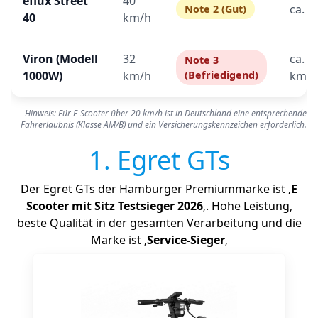
eflux Street
40
ca. 3
Note 2 (Gut)
40
km/h
Viron (Modell
32
ca. 2
Note 3
1000W)
km/h
(Befriedigend)
km
Hinweis: Für E-Scooter über 20 km/h ist in Deutschland eine entsprechende
Fahrerlaubnis (Klasse AM/B) und ein Versicherungskennzeichen erforderlich.
1. Egret GTs
Der Egret GTs der Hamburger Premiummarke ist ‚
E
Scooter mit Sitz Testsieger 2026
‚. Hohe Leistung,
beste Qualität in der gesamten Verarbeitung und die
Marke ist ‚
Service-Sieger
‚