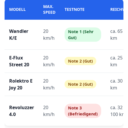
MAX.
MODELL
TESTNOTE
REICHWE
SPEED
Wandler
20
ca. 65 –
Note 1 (Sehr
K/E
km/h
Gut)
km
E-Flux
20
ca. 25 –
Note 2 (Gut)
Street 20
km/h
km
Rolektro E
20
ca. 30 –
Note 2 (Gut)
Joy 20
km/h
km
Revoluzzer
20
ca. 32 –
Note 3
4.0
km/h
(Befriedigend)
100 km