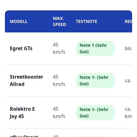
MAX.
MODELL
TESTNOTE
REIC
SPEED
45
Note 1 (Sehr
Egret GTs
bis 8
km/h
Gut)
Streetbooster
45
Note 1- (Sehr
ca. 6
Allrad
km/h
Gut)
Rolektro E
45
ca. 4
Note 1- (Sehr
Joy 45
km/h
Gut)
km