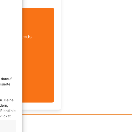
Scooter Trends
 darauf
isierte
n. Deine
dern,
Richtlinie
lickst.