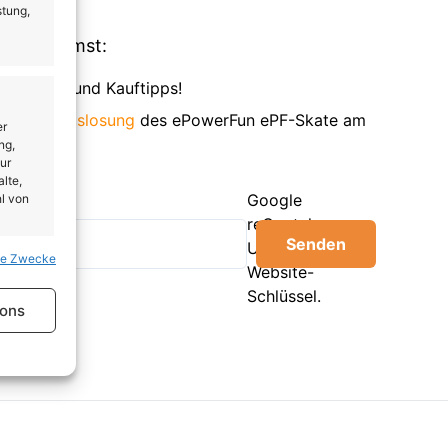
stung,
Du bekommst:
es, Deals und Kauftipps!
 an der
Auslosung
des ePowerFun ePF-Skate am
er
ng,
ur
lte,
Google
l von
reCaptcha:
Senden
Ungültiger
se Zwecke
er aktiv
Website-
Schlüssel.
ions
er aktiv