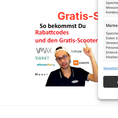
Speiche
Messung
Gratis-Scoo
Kombina
Marke
Speiche
Daten zu
Verwendu
Personal
Entwick
Inhalten
Verwalten
Eigen
Abgleic
Verknüp
automati
Gewäh
von Be
von W