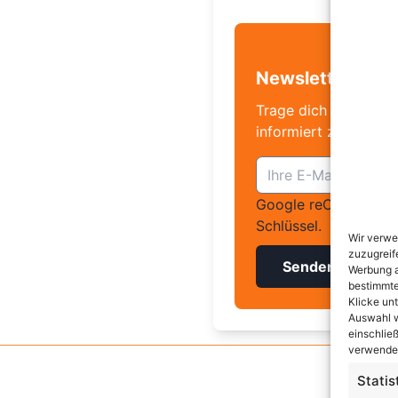
Newsletter Anm
Trage dich hier ein,
informiert zu sein!
Google reCaptcha: U
Schlüssel.
Wir verwe
zuzugreif
Senden
Werbung a
bestimmte
Klicke un
Auswahl w
einschließ
verwendes
Statis