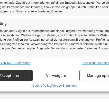
rn von oder Zugriff auf Informationen auf einem Endgerät, Messung der Werbelei
 der Performance von Inhalten, Analyse von Zielgruppen durch Statistiken oder
Einfach eintragen und 
ter
tionen von Daten aus verschiedenen Quellen.
die aktuellen Rabattcod
ting
Du nimmst automatisch
rn von oder Zugriff auf Informationen auf einem Endgerät, Verwendung reduziert
31.12.2026 teil
r Auswahl von Werbeanzeigen, Erstellung von Profilen für personalisierte Werbu
ng von Profilen zur Auswahl personalisierter Werbung, Erstellung von Profilen z
isierung von Inhalten, Verwendung von Profilen zur Auswahl personalisierter Inha
lung und Verbesserung der Angebote, Verwendung reduzierter Daten zur Auswah
.
 von 1410-Lieferanten
Lese mehr über die
schaften
Imm
hung und Kombination von Daten aus unterschiedlichen Quellen,
Akzeptieren
Verweigern
Manage opt
fung verschiedener Endgeräte, Identifikation von Endgeräten anhand
sch übermittelter Informationen.
Cookie Policy
Privacy Statement
rleistung der Sicherheit, Verhinderung und Aufdeckung
trug und Fehlerbehebung, Bereitstellung und Anzeige
Imm
erbung und Inhalten, Ihre Entscheidungen zum