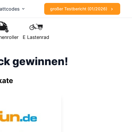
attcodes
großer Testbericht (01/2026)
nenroller
E Lastenrad
ick gewinnen!
kate