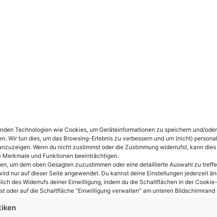
Jetzt eintragen:
eldung
 um E Scooter zu gewinnen und immer über die neuesten E-
ngültiger Website-
nden Technologien wie Cookies, um Geräteinformationen zu speichern und/oder
en. Wir tun dies, um das Browsing-Erlebnis zu verbessern und um (nicht) personal
nzuzeigen. Wenn du nicht zustimmst oder die Zustimmung widerrufst, kann dies
 Merkmale und Funktionen beeinträchtigen.
ten, um dem oben Gesagten zuzustimmen oder eine detaillierte Auswahl zu treffe
ird nur auf dieser Seite angewendet. Du kannst deine Einstellungen jederzeit än
lich des Widerrufs deiner Einwilligung, indem du die Schaltflächen in der Cookie-
t oder auf die Schaltfläche "Einwilligung verwalten" am unteren Bildschirmrand k
tiken