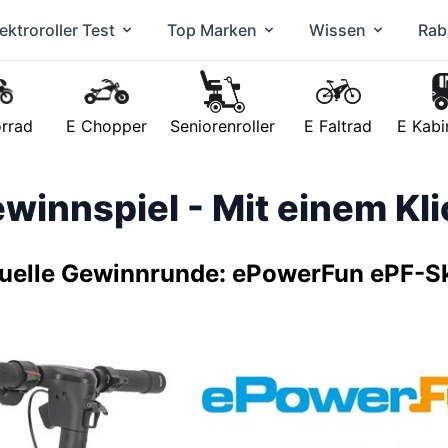
ektroroller Test
Top Marken
Wissen
Rab
rrad
E Chopper
Seniorenroller
E Faltrad
E Kabi
winnspiel - Mit einem Kl
uelle Gewinnrunde: ePowerFun ePF-S