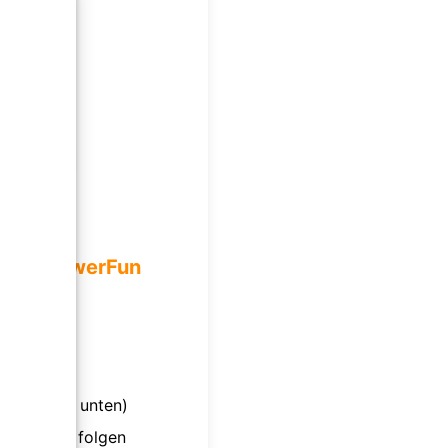
ung:
ePowerFun
unserem
ind (siehe unten)
ube Kanal
folgen