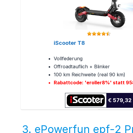
iScooter T8
Vollfederung
Offroadtauflich + Blinker
100 km Reichweite (real 90 km)
Rabattcode: 'eroller8%' statt 95
€ 579,32
3. ePowerfun epf-2 P