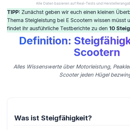
Alle Daten basieren auf Real-Tests und Herstelleranga
TIPP:
Zunächst geben wir euch einen kleinen Überb
Thema Steigleistung bei E Scootern wissen müsst u
findet ihr ausführliche Testberichte zu den
10 Stei
Definition: Steigfähigk
Scootern
Alles Wissenswerte über Motorleistung, Peaklei
Scooter jeden Hügel bezwing
Was ist Steigfähigkeit?