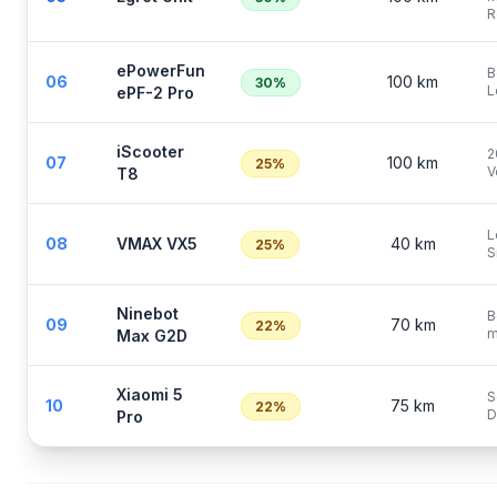
R
ePowerFun
B
06
100 km
30%
L
ePF-2 Pro
iScooter
2
07
100 km
25%
V
T8
L
08
VMAX VX5
40 km
25%
S
Ninebot
B
09
70 km
22%
m
Max G2D
Xiaomi 5
S
10
75 km
22%
D
Pro