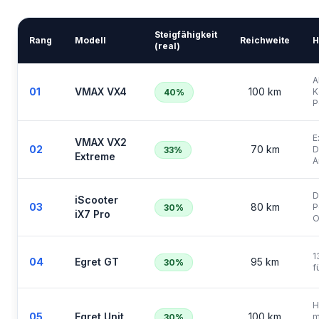
Steigfähigkeit
Rang
Modell
Reichweite
H
(real)
A
01
VMAX VX4
100 km
K
40%
P
E
VMAX VX2
02
70 km
D
33%
Extreme
A
D
iScooter
03
80 km
P
30%
iX7 Pro
O
1
04
Egret GT
95 km
30%
f
H
05
Egret Unit
100 km
m
30%