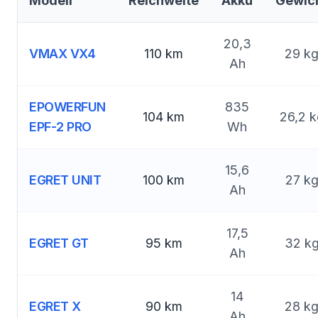
Modell
Reichweite
Akku
Gewic
20,3
VMAX VX4
110 km
29 k
Ah
EPOWERFUN
835
104 km
26,2 k
EPF-2 PRO
Wh
15,6
EGRET UNIT
100 km
27 k
Ah
17,5
EGRET GT
95 km
32 k
Ah
14
EGRET X
90 km
28 k
Ah