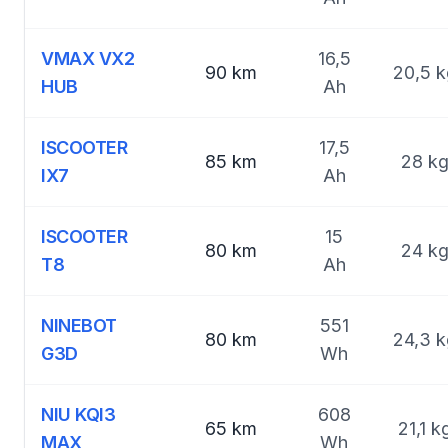
VMAX VX2
16,5
90 km
20,5 k
HUB
Ah
ISCOOTER
17,5
85 km
28 k
IX7
Ah
ISCOOTER
15
80 km
24 k
T8
Ah
NINEBOT
551
80 km
24,3 k
G3D
Wh
NIU KQI3
608
65 km
21,1 k
MAX
Wh