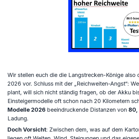
Wir stellen euch die die Langstrecken-Könige also 
2026 vor. Schluss mit der „Reichweiten-Angst“: W
plant, will sich nicht ständig fragen, ob der Akku 
Einsteigermodelle oft schon nach 20 Kilometern s
Modelle 2026
beeindruckende Distanzen von
80,
Ladung.
Doch Vorsicht
: Zwischen dem, was auf dem Karton
liegen oft Welten. Wind, Steigungen und das eigen