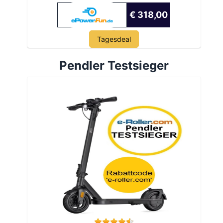
€ 318,00
Tagesdeal
Pendler Testsieger