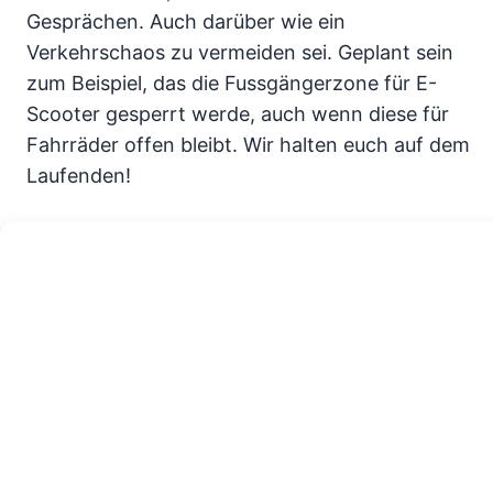
Gesprächen. Auch darüber wie ein
Verkehrschaos zu vermeiden sei. Geplant sein
zum Beispiel, das die Fussgängerzone für E-
Scooter gesperrt werde, auch wenn diese für
Fahrräder offen bleibt. Wir halten euch auf dem
Laufenden!
E Scooter & Elektroroller
mieten in Würzburg
E Scooter mieten ab 1 Monat
Bei Grover könnt Ihr jetzt e Scooter ab 17,90 €
für 1, 3, 6 oder 12 Monate mieten
●
inkl. Zulassung
●
inkl. Versicherung