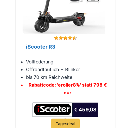
iScooter R3
Vollfederung
Offroadtauflich + Blinker
bis 70 km Reichweite
Rabattcode: 'eroller8%' statt 798 €
nur
€ 459,08
Tagesdeal