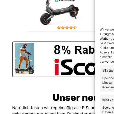
nur m
Wir verwe
zuzugreif
Werbung a
bestimmte
Klicke un
Auswahl w
einschließ
verwendes
Statis
Speiche
Messung
Kombina
Unser neuest
Marke
Natürlich testen wir regelmäßig alle E Scooter Model
Speiche
Daten zu
geht gerade der Allrad bzw. Dualmotor des iScooter 