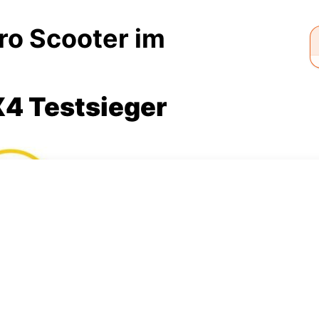
ro Scooter im
 Testsieger
e
und die Stadt. Sein Motor hat mehr Peakleistung als
150 Kg Traglast mehr Stabilität als andere und es gibt
bstverständlich mit Blinker. Der Service der Marke