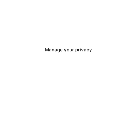
nten Ey 1, 2 und 3 mit Vollfederung
m Rabattcode! Das Preis-
Manage your privacy
remiummarke ist nocht zu toppen!
t Ey! 3
ederung
t, cool, fahrsicher
er, Bremslicht
 jetzt zu diesem Preis!
€ 299,00