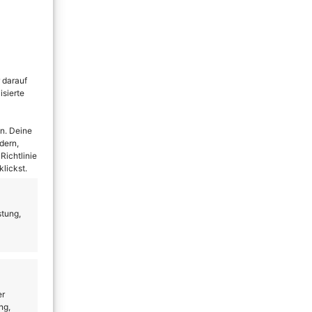
 darauf
isierte
n. Deine
dern,
Richtlinie
lickst.
stung,
er
ng,