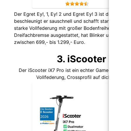
Der Egret Ey!, 1, Ey! 2 und Egret Ey! 3 ist da. Er
beschleunigt er sauschnell und schafft starke Steig
starke Vollfederung mit großer Bodenfreiheit des Tritt
Dreifachbremse ausgestattet, hat Blinker und 10 Zoll 
zwischen 699,- bis 1.299,- Euro.
3. iScooter iX7 
Der iScooter iX7 Pro ist ein echter Gamechanger im
Vollfederung, Crossprofil auf dicken Reife
iSco
Dualm
Offro
bis 7