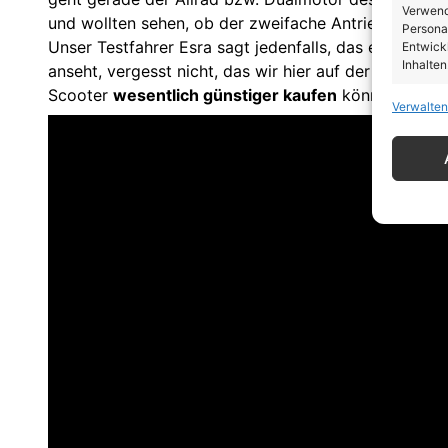
Verwendu
und wollten sehen, ob der zweifache Antrieb im Vergl
Personal
Unser Testfahrer Esra sagt jedenfalls, das es ein ech
Entwick
Inhalten
anseht, vergesst nicht, das wir hier auf der Seite Ra
Scooter
wesentlich günstiger kaufen
könnt!
Verwalten
Eigen
Abgleic
Verknüp
automati
Gewäh
von Be
von W
Daten