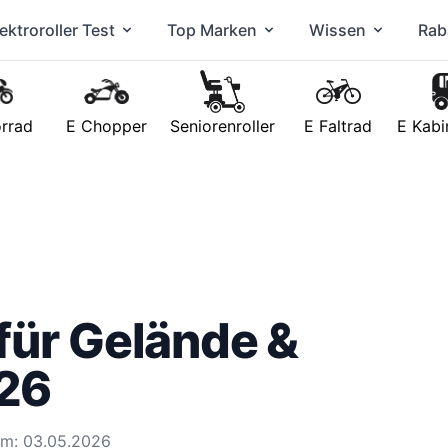
ektroroller Test
Top Marken
Wissen
Rab
rrad
E Chopper
Seniorenroller
E Faltrad
E Kabi
für Gelände &
026
 am: 03.05.2026