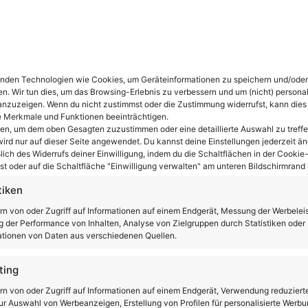
it Rabattcode: 'eroller8%' so günstig!
€ 599,00
nden Technologien wie Cookies, um Geräteinformationen zu speichern und/oder
en. Wir tun dies, um das Browsing-Erlebnis zu verbessern und um (nicht) personal
nzuzeigen. Wenn du nicht zustimmst oder die Zustimmung widerrufst, kann dies
 Merkmale und Funktionen beeinträchtigen.
ten, um dem oben Gesagten zuzustimmen oder eine detaillierte Auswahl zu treffe
ird nur auf dieser Seite angewendet. Du kannst deine Einstellungen jederzeit än
lich des Widerrufs deiner Einwilligung, indem du die Schaltflächen in der Cookie-
t oder auf die Schaltfläche "Einwilligung verwalten" am unteren Bildschirmrand k
tiken
rn von oder Zugriff auf Informationen auf einem Endgerät, Messung der Werbelei
 der Performance von Inhalten, Analyse von Zielgruppen durch Statistiken oder
tionen von Daten aus verschiedenen Quellen.
er Geländetest
ting
le über die wir schreiben! Und im Bereich der Offroader
rn von oder Zugriff auf Informationen auf einem Endgerät, Verwendung reduziert
r Auswahl von Werbeanzeigen, Erstellung von Profilen für personalisierte Werbu
iX7 Pro an den Start. Wir haben ihn ausgiebig getestet