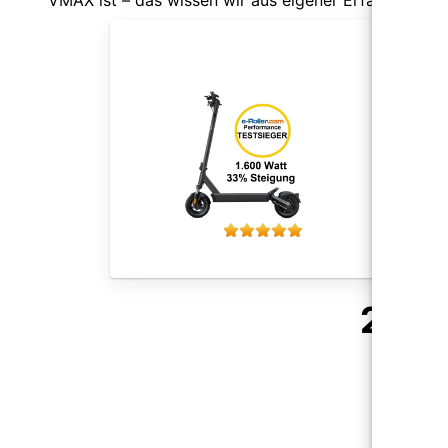
VMAX ist – das wissen wir aus eigener Erfahrung (si
VMA
500 /
75 k
150 K
M
Infos
2.
Eg