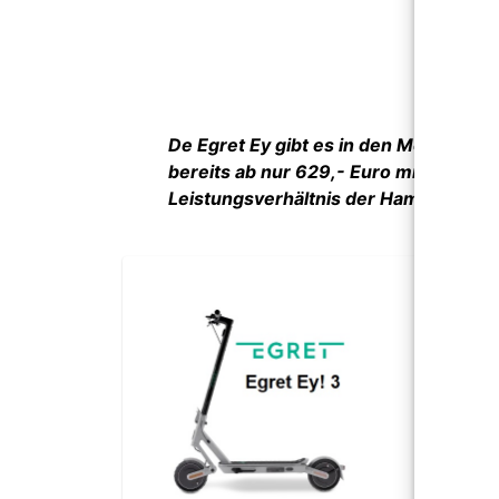
De Egret Ey gibt es in den Modellvaria
bereits ab nur 629,- Euro mit unsere
Leistungsverhältnis der Hamburger P
Egre
Vollf
leich
Blink
Nur