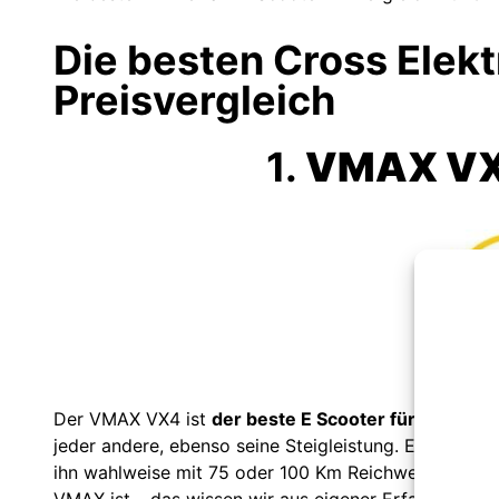
Die besten Cross Elekt
Preisvergleich
1.
VMAX VX4
Der VMAX VX4 ist
der beste E Scooter für’s Geländ
jeder andere, ebenso seine Steigleistung. Er hat mit 
ihn wahlweise mit 75 oder 100 Km Reichweite und sel