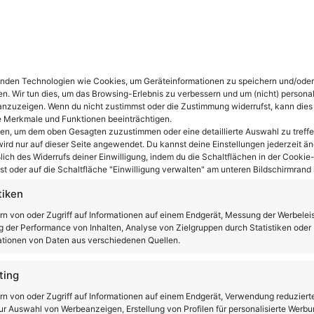
nden Technologien wie Cookies, um Geräteinformationen zu speichern und/oder
en. Wir tun dies, um das Browsing-Erlebnis zu verbessern und um (nicht) personal
oter FAQ
nzuzeigen. Wenn du nicht zustimmst oder die Zustimmung widerrufst, kann dies
 Merkmale und Funktionen beeinträchtigen.
ten, um dem oben Gesagten zuzustimmen oder eine detaillierte Auswahl zu treffe
ird nur auf dieser Seite angewendet. Du kannst deine Einstellungen jederzeit än
Edition E Scooter?
lich des Widerrufs deiner Einwilligung, indem du die Schaltflächen in der Cookie-
t oder auf die Schaltfläche "Einwilligung verwalten" am unteren Bildschirmrand k
r ergibt sich aus dem Gewicht des Rollers und dem
tiken
l der Safety 54 Kg auf die Waage und erlaubt ein
 Der Street wiegt 52 Kg und erlaubt ein
rn von oder Zugriff auf Informationen auf einem Endgerät, Messung der Werbelei
 der Performance von Inhalten, Analyse von Zielgruppen durch Statistiken oder
tionen von Daten aus verschiedenen Quellen.
ting
rn von oder Zugriff auf Informationen auf einem Endgerät, Verwendung reduziert
ooter zusammenklappen?
r Auswahl von Werbeanzeigen, Erstellung von Profilen für personalisierte Werbu