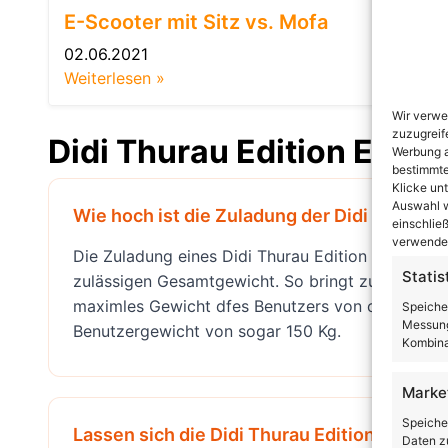
E-Scooter mit Sitz vs. Mofa
02.06.2021
Weiterlesen »
Wir verwe
zuzugreif
Didi Thurau Edition E Sco
Werbung a
bestimmte
Klicke un
Auswahl w
Wie hoch ist die Zuladung der Didi Thurau 
einschließ
verwendes
Die Zuladung eines Didi Thurau Edition E Scoote
Statis
zulässigen Gesamtgewicht. So bringt zum Beispie
maximles Gewicht dfes Benutzers von ca. 102 Kg.
Speiche
Messung
Benutzergewicht von sogar 150 Kg.
Kombina
Marke
Speiche
Lassen sich die Didi Thurau Edition E Sc
Daten zu