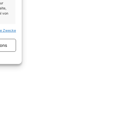
ur
lte,
l von
se Zwecke
er aktiv
ions
er aktiv