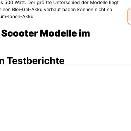
s 500 Watt. Der größte Unterschied der Modelle liegt
 einen Blei-Gel-Akku verbaut haben können nicht so
hium-Ionen-Akku.
E Scooter Modelle im
n Testberichte
item Trittbrett
r E Roller als äußerst komfortabel und auf dem breiten
einander abzustellen. Die Didi Thurau Edition Eco-
 jeden Kofferraum. Da sie ein recht hohes Eigengewicht
ie Öffentlichen.
inkäufe
ihrer großen Reifen besser für unebene Untergründe