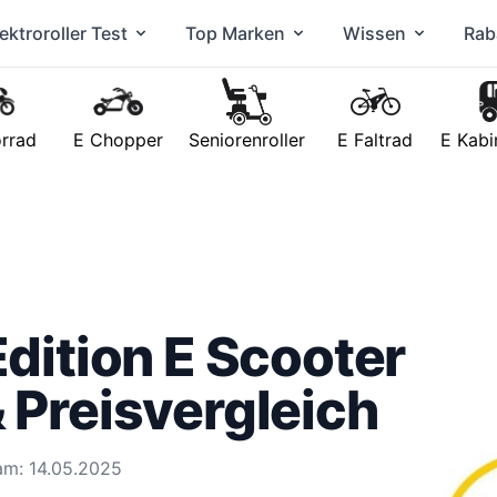
ektroroller Test
Top Marken
Wissen
Rab
rrad
E Chopper
Seniorenroller
E Faltrad
E Kabi
Edition E Scooter
 Preisvergleich
 am: 14.05.2025