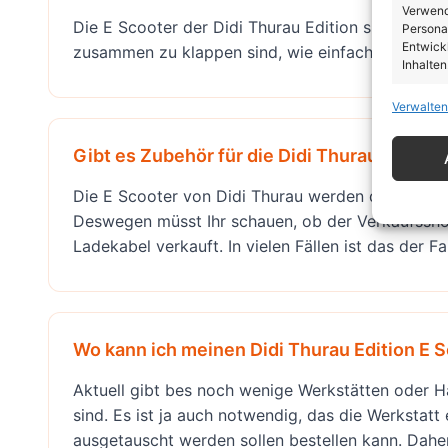
Verwendu
Die E Scooter der Didi Thurau Edition sind Roller
Personal
Entwick
zusammen zu klappen sind, wie einfache E Scoote
Inhalten
Verwalten
Eigen
Abgleic
Gibt es Zubehör für die Didi Thurau Edition
Verknüp
automati
Die E Scooter von Didi Thurau werden durch Zwi
Deswegen müsst Ihr schauen, ob der Verkaufsshop
Gewäh
Ladekabel verkauft. In vielen Fällen ist das der Fa
von Be
von W
Daten
Wo kann ich meinen Didi Thurau Edition E S
Aktuell gibt bes noch wenige Werkstätten oder Hän
sind. Es ist ja auch notwendig, das die Werkstatt 
ausgetauscht werden sollen bestellen kann. Daher