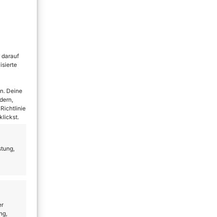
 darauf
isierte
n. Deine
dern,
Richtlinie
lickst.
stung,
er
ng,