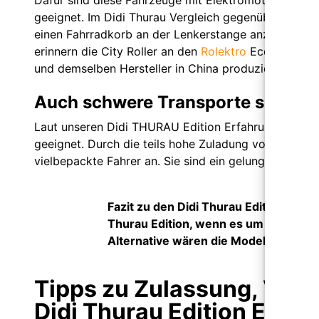
geeignet. Im Didi Thurau Vergleich gegenüber einem 
einen Fahrradkorb an der Lenkerstange anzubringen. 
erinnern die City Roller an den
Rolektro
Eco Fun, das 
und demselben Hersteller in China produziert werde
Auch schwere Transporte sind ke
Laut unseren Didi THURAU Edition Erfahrungen sind d
geeignet. Durch die teils hohe Zuladung von 150 Ki
vielbepackte Fahrer an. Sie sind ein gelungener Mix
Fazit zu den Didi Thurau Edition E Sc
Thurau Edition, wenn es um
E Scooter
Alternative wären die Modelle von
eF
Tipps zu Zulassung, Vers
Didi Thurau Edition E Sco