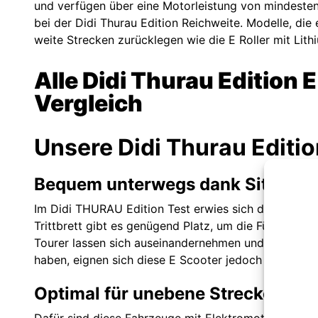
und verfügen über eine Motorleistung von mindesten
bei der Didi Thurau Edition Reichweite. Modelle, die
weite Strecken zurücklegen wie die E Roller mit Lit
Alle Didi Thurau Edition 
Vergleich
Unsere Didi Thurau Editio
Bequem unterwegs dank Sitz & bre
Im Didi THURAU Edition Test erwies sich der Sitz de
Trittbrett gibt es genügend Platz, um die Füße neben
Tourer lassen sich auseinandernehmen und passen in
haben, eignen sich diese E Scooter jedoch nicht für d
Optimal für unebene Strecken & E
Dafür sind diese Fahrzeuge mit Elektromotor wegen 