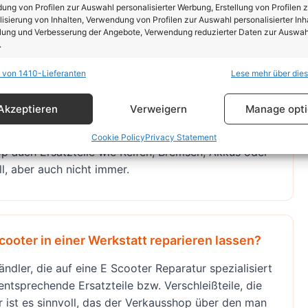
ng von Profilen zur Auswahl personalisierter Werbung, Erstellung von Profilen z
 mit Sitz, bzw. Sitzstange, weswegen sie nicht so
isierung von Inhalten, Verwendung von Profilen zur Auswahl personalisierter Inha
lung und Verbesserung der Angebote, Verwendung reduzierter Daten zur Auswah
r ohne Sitz.
.
 von 1410-Lieferanten
Lese mehr über die
schaften
Imm
hung und Kombination von Daten aus unterschiedlichen Quellen,
 E Scooter?
Akzeptieren
Verweigern
Manage opt
fung verschiedener Endgeräte, Identifikation von Endgeräten anhand
sch übermittelter Informationen.
schenhändler bzw. deren Shops angeboten.
Cookie Policy
Privacy Statement
 auch Ersatzteile wie Reifen, Bremsen, Akkus oder
rleistung der Sicherheit, Verhinderung und Aufdeckung
ll, aber auch nicht immer.
trug und Fehlerbehebung, Bereitstellung und Anzeige
Imm
erbung und Inhalten, Ihre Entscheidungen zum
schutz speichern und übermitteln.
cooter in einer Werkstatt reparieren lassen?
dler, die auf eine E Scooter Reparatur spezialisiert
entsprechende Ersatzteile bzw. Verschleißteile, die
 ist es sinnvoll, das der Verkausshop über den man