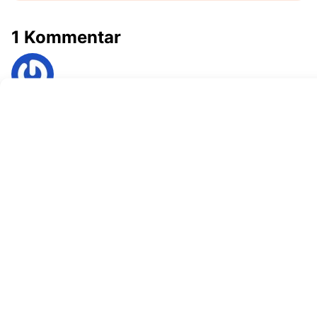
1 Kommentar
Jennifer Jürgens
Vor 9 Monaten
Antworten
Hallo zusammen ,
Vor einem halben Jahr ca.habe ich von forca sports
den e-scooter Bossmann XS 2.0 erworben. Zum Teil
war er bei der Lieferung schon zusammen gebaut ,ein
paar Kleinigkeiten musste ich noch selbst machen ,wie
beispielsweise das Akku in Betrieb nehmen . Dabei
stellte ich fest ,dass das eingebaute Steuergerät
defekt war .
Natürlich habe ich dann einen Fachmann aufgesucht
,der obendrein noch herausfand ,dass das kein neues