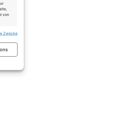
ur
lte,
l von
se Zwecke
er aktiv
ions
er aktiv