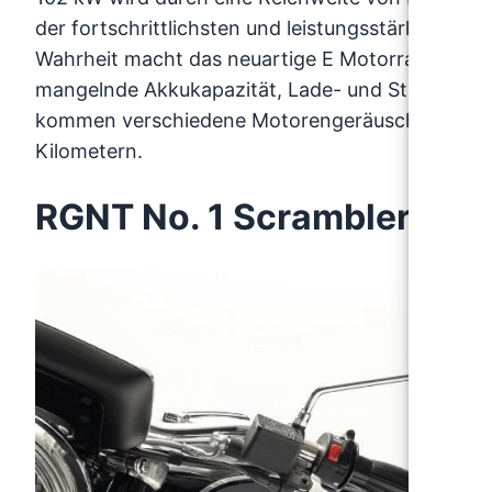
der fortschrittlichsten und leistungsstärksten E
Wahrheit macht das neuartige E Motorrad aber e
mangelnde Akkukapazität, Lade- und Startprob
kommen verschiedene Motorengeräusche und Vib
Kilometern.
RGNT No. 1 Scrambler SE