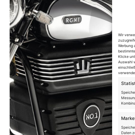
Wir verwe
zuzugreif
Werbung a
bestimmte
Klicke un
Auswahl w
einschließ
verwendes
Statis
Speiche
Messung
Kombina
Marke
Speiche
Daten zu