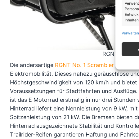
Verwendu
Personal
Entwick
Inhalten
Verwalten
Eigen
Abgleic
Verknüp
RGNT No. 1 S
automati
Die andersartige
RGNT No. 1 Scrambler SE
setzt
Gewäh
Elektromobilität. Dieses nahezu geräuschlose und
von Be
Höchstgeschwindigkeit von 120 km/h und bietet 
von W
Voraussetzungen für Stadtfahrten und Ausflüge.
Daten
ist das E Motorrad erstmalig in nur drei Stunde
Hinterrad liefert eine Nennleistung von 9 kW, mi
Spitzenleistung von 21 kW. Die Bremsen bieten d
Hinterrad ausgezeichnete Stabilität und Kontroll
Trailrider-Reifen garantieren Haftung und Fahrko