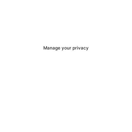
Manage your privacy
e TS
 Datenblatt extrem gut. Mit einem
windigkeit von 200 km/h bietet es
0 km/h in nur 3,5 Sekunden erfolgt. Die
ur 35 Minuten aufzuladen. Die Leistung von
50 km ergänzt, was das Verge TS Pro zu einem