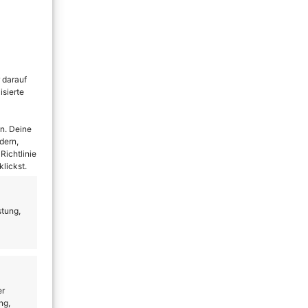
 darauf
isierte
n. Deine
dern,
Richtlinie
lickst.
stung,
er
ng,