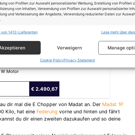
ng von Profilen zur Auswahl personalisierter Werbung, Erstellung von Profilen z
ler Test
isierung von Inhalten, Verwendung von Profilen zur Auswahl personalisierter Inha
lung und Verbesserung der Angebote, Verwendung reduzierter Daten zur Auswah
.
 von 1410-Lieferanten
Lese mehr über die
schaften
Imm
t Larsky Citycoco Elektror
hung und Kombination von Daten aus unterschiedlichen Quellen,
Akzeptieren
Verweigern
Manage opt
fung verschiedener Endgeräte, Identifikation von Endgeräten anhand
sch übermittelter Informationen.
m/h /Straßenzulassung
Cookie Policy
Privacy Statement
km Reichweite
rleistung der Sicherheit, Verhinderung und Aufdeckung
 W Motor
trug und Fehlerbehebung, Bereitstellung und Anzeige
Imm
erbung und Inhalten, Ihre Entscheidungen zum
€ 2.490,67
schutz speichern und übermitteln.
hau dir mal die E Chopper von Madat an. Der
Madat 1P
0 Kilo, hat eine
Federung
vorne und hinten und fährt
kannst du dir einen zweiten dazukaufen und so deine