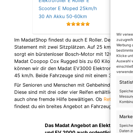
60 k
1000
Wir verwe
Im MadatShop findest du auch E Roller. Der Madat C
zuzugreif
Werbung a
Statement mit zwei Sitzplätzen. Auf 25 km/h lässt s
bestimmte
sorgt ein bürstenloser Bosch-Motor mit 1200 Watt. Is
Klicke un
Madat Coopop Cox Rugged bis zu 60 Kilometer weit. 
Auswahl w
einschließ
können wir dir den Madat EV3000 Elektroroller empfeh
verwendes
45 km/h. Beide Fahrzeuge sind mit einem 3000 Watt
Statis
Für Senioren und Menschen mit Gehbehinderung biet
Speiche
Diese sind mit drei oder vier Reifen erhältlich und 
Messung
auch ohne fremde Hilfe bewältigen. Ob
Retro-Roller
,
Kombina
findest du ein breites Angebot an Fahrzeugen.
Marke
Das Madat Angebot an Elektrorollern is
Speiche
Daten zu
und EV 2000 auch ordentliche Modell