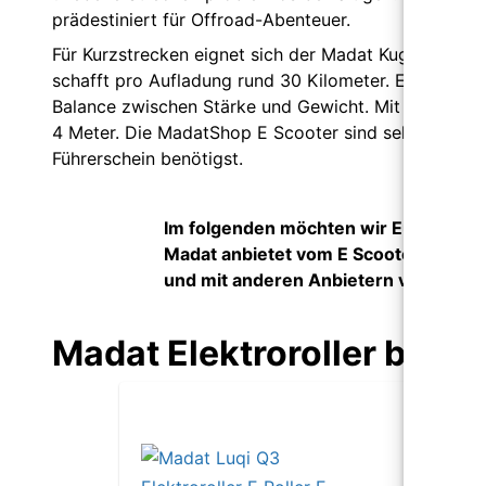
prädestiniert für Offroad-Abenteuer.
Für Kurzstrecken eignet sich der Madat Kugoo 2 Pro.
schafft pro Aufladung rund 30 Kilometer. Ein Alumini
Balance zwischen Stärke und Gewicht. Mit dem Dual
4 Meter. Die MadatShop E Scooter sind sehr schnell 
Führerschein benötigst.
Im folgenden möchten wir Euch die v
Madat anbietet vom E Scooter bis zum
und mit anderen Anbietern vergleich
Madat Elektroroller bis 4
Mada
25 k