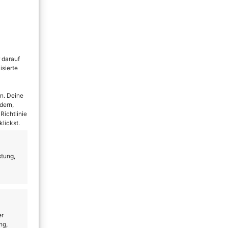
 darauf
isierte
n. Deine
dern,
Richtlinie
lickst.
stung,
er
ng,