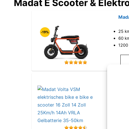
Madat E Scooter & Elektro
Mada
25 k
60 k
1200
Mada
250 
BATT
bis 2