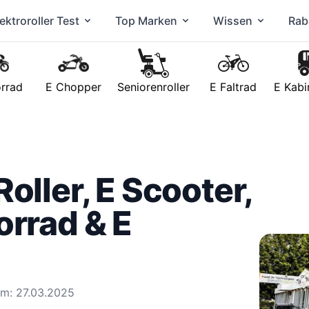
ektroroller Test
Top Marken
Wissen
Rab
rrad
E Chopper
Seniorenroller
E Faltrad
E Kabi
oller, E Scooter,
orrad & E
 am: 27.03.2025