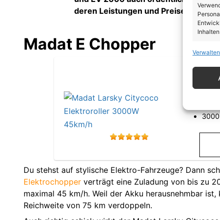
Verwendu
deren Leistungen und Preise im
E Rol
Personal
Entwick
Inhalten
Madat E Chopper
Verwalten
Eigen
Mada
Abgleic
Verknüp
automati
45 k
100 
Gewäh
3000
von Be
von W
Daten
Du stehst auf stylische Elektro-Fahrzeuge? Dann sc
Elektrochopper
verträgt eine Zuladung von bis zu 20
maximal 45 km/h. Weil der Akku herausnehmbar ist, 
Reichweite von 75 km verdoppeln.