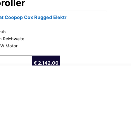
roller
t Coopop Cox Rugged Elektr
m/h
m Reichweite
 W Motor
€ 2.142,00
t Volta VSM elektrisches b
W Motorleistung
ERIE 48V 14Ah
5 km/h & max. 50 km Reichweite
€ 1.092,42