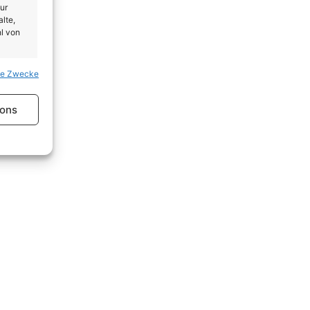
ur
lte,
l von
se Zwecke
er aktiv
ions
er aktiv