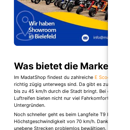
Erfahrun
Was bietet die Marke Mad
Im MadatShop findest du zahlreiche
E Scooter mit S
richtig zügig unterwegs sind. Da gibt es zum Beispie
bis zu 45 km/h durch die Stadt bringt. Bei dieser Ges
Luftreifen bieten nicht nur viel Fahrkomfort, sie gew
Untergründen.
Noch schneller geht es beim Langfeite T9 Elektroroll
Höchstgeschwindigkeit von 70 km/h. Dank der Vorde
unebene Strecken problemlos bewältigen. Dieser E Sc