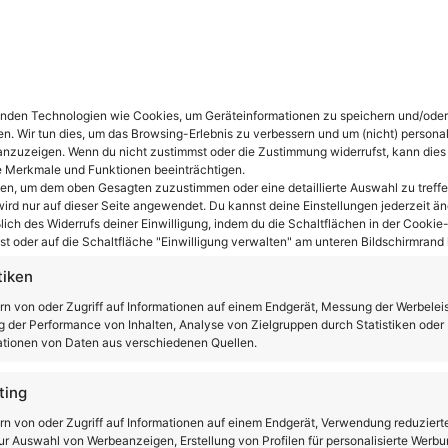
m Reichweite
 W Motor
€ 2.044,42
nden Technologien wie Cookies, um Geräteinformationen zu speichern und/oder
oopop Cox Rugged Elektroroller ist ein Fashion-
en. Wir tun dies, um das Browsing-Erlebnis zu verbessern und um (nicht) personal
nzuzeigen. Wenn du nicht zustimmst oder die Zustimmung widerrufst, kann dies
ich dieses schicke Teil maximal beschleunigen. Dafür
 Merkmale und Funktionen beeinträchtigen.
t die 26 Ah-Batterie voll aufgeladen, trägt dich der
ten, um dem oben Gesagten zuzustimmen oder eine detaillierte Auswahl zu treffe
Du stehst eher auf klassische Elektroroller? Dann
ird nur auf dieser Seite angewendet. Du kannst deine Einstellungen jederzeit än
lich des Widerrufs deiner Einwilligung, indem du die Schaltflächen in der Cookie-
len. Ihn gibt es in einer Variante mit 25 km/h oder mit
t oder auf die Schaltfläche "Einwilligung verwalten" am unteren Bildschirmrand k
-Motor bestückt.
tiken
et Madat Mobility Scooter an, ein
E Seniorenroller
.
rn von oder Zugriff auf Informationen auf einem Endgerät, Messung der Werbelei
fahren 25 km/h. So lassen sich Arztbesuche und Einkäufe
 der Performance von Inhalten, Analyse von Zielgruppen durch Statistiken oder
 moderner E Roller oder Seniorenmobil. Bei MadatShop
tionen von Daten aus verschiedenen Quellen.
ting
t vielfältig. Es sind mit dem Sunshine
rn von oder Zugriff auf Informationen auf einem Endgerät, Verwendung reduziert
r Auswahl von Werbeanzeigen, Erstellung von Profilen für personalisierte Werbu
 im Angebot. Vergleichen kannst Du