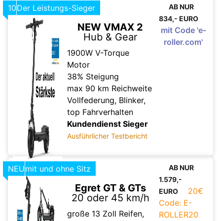
AB NUR
10
Der Leistungs-Sieger
834,- EURO
NEW VMAX 2
mit Code 'e-
Hub & Gear
roller.com'
1900W V-Torque
Motor
38% Steigung
max 90 km Reichweite
Vollfederung, Blinker,
top Fahrverhalten
Kundendienst Sieger
Ausführlicher Testbericht
AB NUR
NEU
mit und ohne Sitz
1.579,-
10
Egret GT & GTs
20€
EURO
20 oder 45 km/h
Code: E-
große 13 Zoll Reifen,
ROLLER20