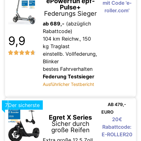
ePowerfun epf-
mit Code 'e-
Pulse+
roller.com'
Federungs Sieger
ab 689,-
(abzüglich
Rabattcode)
9,9
104 km Reichw., 150
kg Traglast
einstellb. Vollfederung,
Blinker
bestes Fahrverhalten
Federung Testsieger
Ausführlicher Testbericht
AB 479,-
7
Der sicherste
EURO
Egret X Series
20€
Sicher durch
Rabattcode:
große Reifen
E-ROLLER20
Extra große 12,5 Zoll