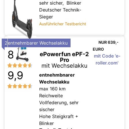
sehr sicher, Blinker
Deutscher Technik-
Sieger
Ausführlicher Testbericht
NUR 639,-
2
entnehmbarer Wechselakku
EURO
8,9
ePowerfun ePF-2
mit Code 'e-
Pro
roller.com'
mit Wechselakku
9,9
entnehmbnarer
Wechselakku
max 160 km
Reichweite
Vollfederung, sehr
sischer
Hohe Steigkraft +
Blinker