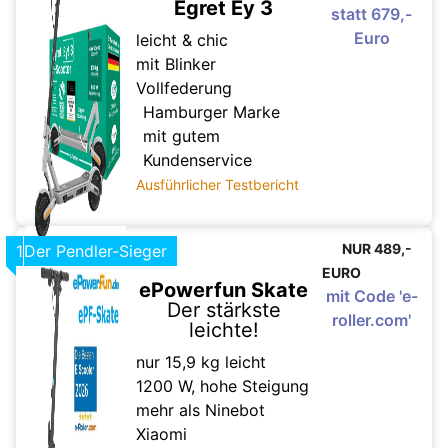
Egret Ey 3
statt 679,-
Euro
leicht & chic
mit Blinker
Vollfederung
Hamburger Marke
mit gutem
Kundenservice
Ausführlicher Testbericht
NUR 489,-
1
Der Pendler-Sieger
EURO
7,5
ePowerfun Skate
mit Code 'e-
Der stärkste
roller.com'
leichte!
nur 15,9 kg leicht
1200 W, hohe Steigung
mehr als Ninebot
Xiaomi