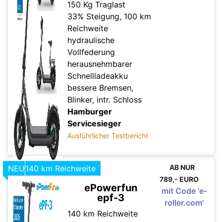
150 Kg Traglast
33% Steigung, 100 km
Reichweite
hydraulische
Vollfederung
herausnehmbarer
Schnellladeakku
bessere Bremsen,
Blinker, intr. Schloss
Hamburger
Servicesieger
Ausführlicher Testbericht
AB NUR
NEU
140 km Reichweite
789,- EURO
9,9
ePowerfun
mit Code 'e-
epf-3
roller.com'
140 km Reichweite