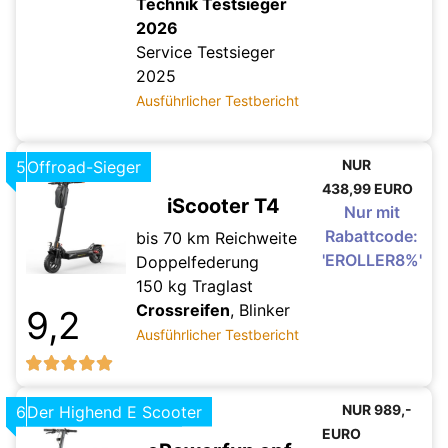
Technik Testsieger
2026
Service Testsieger
2025
Ausführlicher Testbericht
NUR
5
Offroad-Sieger
438,99 EURO
iScooter T4
Nur mit
Rabattcode:
bis 70 km Reichweite
'EROLLER8%'
Doppelfederung
150 kg Traglast
Crossreifen
, Blinker
9,2
Ausführlicher Testbericht
NUR 989,-
1
6
Unsere Empfehlung
Der Highend E Scooter
EURO