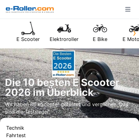
Open m
›
E Scooter
Elektroroller
E Bike
E Moto
Die 10 besten E Scooter
2026 im Überblick
Wir haben 86 eScooter getestet und verglichen. Das
sind die Testsieger:
Technik
Fahrtest