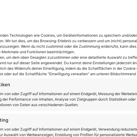
Import nach Europa in Betracht gezogen
indungen von TVS zu
BMW
und der zukünftigen
nden Technologien wie Cookies, um Geräteinformationen zu speichern und/oder
er Schritt in die
en. Wir tun dies, um das Browsing-Erlebnis zu verbessern und um (nicht) personal
nzuzeigen. Wenn du nicht zustimmst oder die Zustimmung widerrufst, kann dies
 Merkmale und Funktionen beeinträchtigen.
ten, um dem oben Gesagten zuzustimmen oder eine detaillierte Auswahl zu treffe
er neu und kombiniert futuristisches Design mit
ird nur auf dieser Seite angewendet. Du kannst deine Einstellungen jederzeit än
lich des Widerrufs deiner Einwilligung, indem du die Schaltflächen in der Cookie-
eistung, innovativem Rahmenkonzept,
t oder auf die Schaltfläche "Einwilligung verwalten" am unteren Bildschirmrand k
n Preis könnte der TVS X eine bedeutende
tiken
elen. Während sein Eintritt in den europäischen
rn von oder Zugriff auf Informationen auf einem Endgerät, Messung der Werbelei
its jetzt, dass die Zukunft der urbanen Mobilität
 der Performance von Inhalten, Analyse von Zielgruppen durch Statistiken oder
tionen von Daten aus verschiedenen Quellen.
ting
rn von oder Zugriff auf Informationen auf einem Endgerät, Verwendung reduziert
r Auswahl von Werbeanzeigen, Erstellung von Profilen für personalisierte Werbu