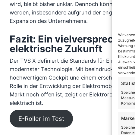
wird, bleibt bisher unklar. Dennoch könnte ein 
werden, insbesondere aufgrund der engen Verb
Expansion des Unternehmens.
Wir verwe
Fazit: Ein vielversprechend
zuzugreif
elektrische Zukunft
Werbung a
bestimmte
Klicke un
Der TVS X definiert die Standards für Elektroroll
Auswahl w
einschließ
modernster Technologie. Mit beeindruckender L
verwendes
hochwertigem Cockpit und einem erschwingliche
Statis
Rolle in der Entwicklung der Elektromobilität spi
Speiche
Markt noch offen ist, zeigt der Elektroroller bere
Messung
elektrisch ist.
Kombina
E-Roller im Test
Marke
Speiche
Daten zu