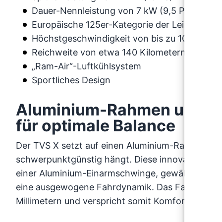
Dauer-Nennleistung von 7 kW (9,5 PS)
Europäische 125er-Kategorie der Leichtkraftr
Höchstgeschwindigkeit von bis zu 105 km/h
Reichweite von etwa 140 Kilometern
„Ram-Air“-Luftkühlsystem
Sportliches Design
Aluminium-Rahmen und Fa
für optimale Balance
Der TVS X setzt auf einen Aluminium-Rahmen na
schwerpunktgünstig hängt. Diese innovative Kons
einer Aluminium-Einarmschwinge, gewährleistet n
eine ausgewogene Fahrdynamik. Das Fahrzeug ve
Millimetern und verspricht somit Komfort für Fah