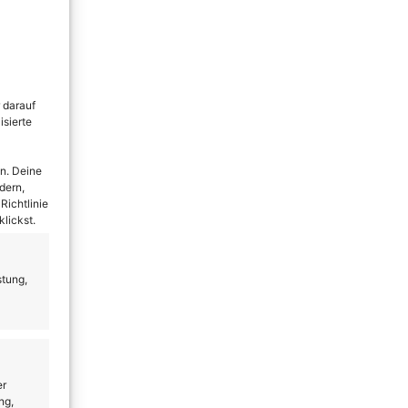
 darauf
isierte
n. Deine
dern,
Richtlinie
lickst.
stung,
er
ng,