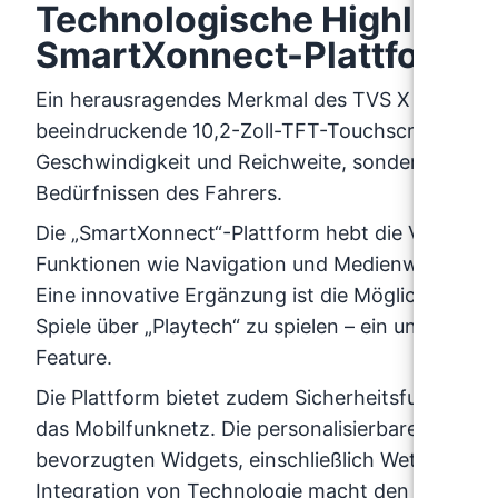
Technologische Highlights
SmartXonnect-Plattform
Ein herausragendes Merkmal des TVS X ist sein
beeindruckende 10,2-Zoll-TFT-Touchscreen-Cockp
Geschwindigkeit und Reichweite, sondern erlaubt
Bedürfnissen des Fahrers.
Die „SmartXonnect“-Plattform hebt die Vernetzu
Funktionen wie Navigation und Medienwiedergabe
Eine innovative Ergänzung ist die Möglichkeit, 
Spiele über „Playtech“ zu spielen – ein unkonventi
Feature.
Die Plattform bietet zudem Sicherheitsfunktione
das Mobilfunknetz. Die personalisierbare Benutze
bevorzugten Widgets, einschließlich Wetterberic
Integration von Technologie macht den TVS X nich