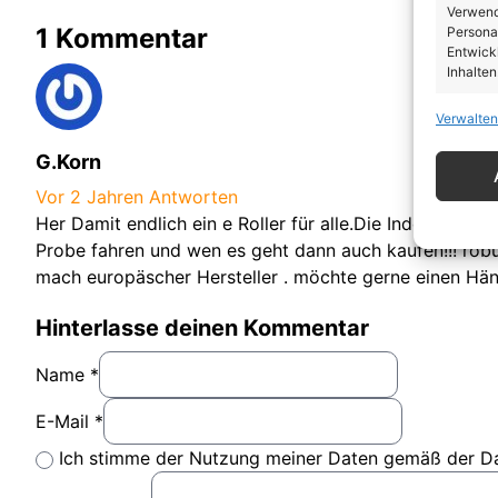
Verwendu
1 Kommentar
Personal
Entwick
Inhalten
Verwalten
Eigen
G.Korn
Abgleic
Verknüp
Vor 2 Jahren
Antworten
automati
Her Damit endlich ein e Roller für alle.Die Inder wiss
Probe fahren und wen es geht dann auch kaufen!!! robu
Gewäh
mach europäscher Hersteller . möchte gerne einen Hän
von Be
von W
Hinterlasse deinen Kommentar
Daten
Name *
E-Mail *
Ich stimme der Nutzung meiner Daten gemäß der D