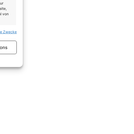
ur
lte,
l von
se Zwecke
er aktiv
ions
er aktiv