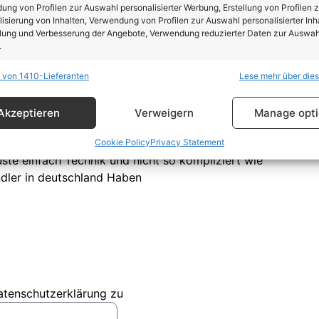
ng von Profilen zur Auswahl personalisierter Werbung, Erstellung von Profilen z
isierung von Inhalten, Verwendung von Profilen zur Auswahl personalisierter Inha
lung und Verbesserung der Angebote, Verwendung reduzierter Daten zur Auswah
.
 von 1410-Lieferanten
Lese mehr über die
schaften
Imm
hung und Kombination von Daten aus unterschiedlichen Quellen,
Akzeptieren
Verweigern
Manage opt
fung verschiedener Endgeräte, Identifikation von Endgeräten anhand
sch übermittelter Informationen.
en genau wie gute Technik geht.würde gerne mal
Cookie Policy
Privacy Statement
ste einfach Technik und nicht so kompliziert wie
rleistung der Sicherheit, Verhinderung und Aufdeckung
dler in deutschland Haben
trug und Fehlerbehebung, Bereitstellung und Anzeige
Imm
erbung und Inhalten, Ihre Entscheidungen zum
schutz speichern und übermitteln.
atenschutzerklärung zu