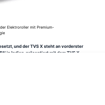
 der Elektroroller mit Premium-
gie
esetzt, und der TVS X steht an vorderster
MW in Indien, präsentiert mit dem TVS X
elbstbewusstes Design, sondern auch durch
ugt. Hier sind die wichtigsten Merkmale, die
roller der Zukunft machen.
in Kraftpaket auf zwei