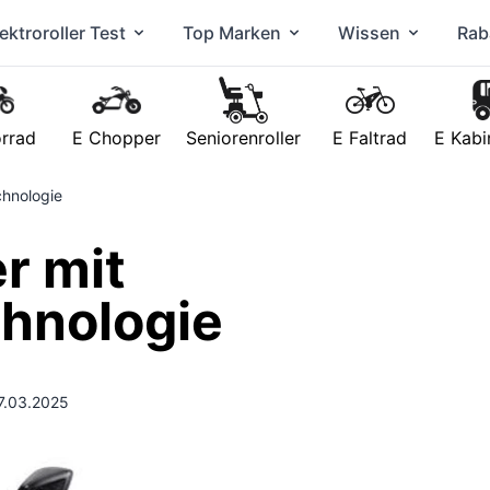
ektroroller Test
Top Marken
Wissen
Rab
rrad
E Chopper
Seniorenroller
E Faltrad
E Kabi
chnologie
r mit
hnologie
27.03.2025