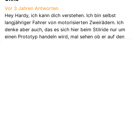
Vor 3 Jahren
Antworten
Hey Hardy, ich kann dich verstehen. Ich bin selbst
langjähriger Fahrer von motorisierten Zweirädern. Ich
denke aber auch, das es sich hier beim Stilride nur um
einen Prototyp handeln wird, mal sehen ob er auf den
Markt kommt. Aktuell werden so viele Designstudien
herausgegeben, um zu sehen wie die Zielgruppen
reagieren. Was fährts Du denn?
Hardy Hatzius
Vor 3 Jahren
Antworten
Ein gebrauchstauglicher Roller hat ein gewisses Maß
an Resistenz gegen die Unbill der Natur – also
Regenschutz – und der Roller der Wahl muß auch
schon mal einen Sack Zement ohne Transportrisiko