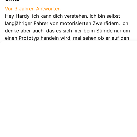
Vor 3 Jahren
Antworten
Hey Hardy, ich kann dich verstehen. Ich bin selbst
langjähriger Fahrer von motorisierten Zweirädern. Ich
denke aber auch, das es sich hier beim Stilride nur um
einen Prototyp handeln wird, mal sehen ob er auf den
Markt kommt. Aktuell werden so viele Designstudien
herausgegeben, um zu sehen wie die Zielgruppen
reagieren. Was fährts Du denn?
Hardy Hatzius
Vor 3 Jahren
Antworten
Ein gebrauchstauglicher Roller hat ein gewisses Maß
an Resistenz gegen die Unbill der Natur – also
Regenschutz – und der Roller der Wahl muß auch
schon mal einen Sack Zement ohne Transportrisiko