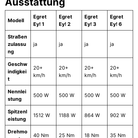
Ausstattung
Egret
Egret
Egret
Egret
Modell
Ey! 1
Ey! 2
Ey! 3
Ey! 6
Straßen
zulassu
ja
ja
ja
ja
ng
Geschw
20+
20+
20+
20+
indigkei
km/h
km/h
km/h
km/h
t
Nennlei
500 W
500 W
500 W
500 W
stung
Spitzenl
1512 W
1188 W
864 W
902 W
eistung
Drehmo
40 Nm
25 Nm
18 Nm
35 Nm