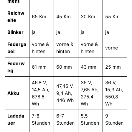
ment
Reichw
65 Km
45 Km
30 Km
55 Km
eite
Blinker
ja
ja
ja
ja
Federga
vorne &
vorne &
vorne &
vorne
bel
hinten
hinten
hinten
Federw
61 mm
60 mm
43 mm
25 mm
eg
46,8 V,
36 V,
36 V,
47,45 V,
14,5 Ah,
7,65 Ah,
15,3 Ah,
Akku
9,4 Ah,
678,6
275,4
550,8
446 Wh
Wh
Wh
Wh
Ladeda
7-8
6-7
5,5
9
uer
Stunden
Stunden
Stunden
Stunden