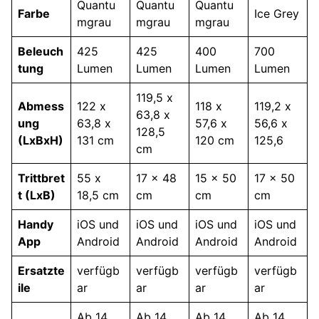
Quantu
Quantu
Quantu
Farbe
Ice Grey
mgrau
mgrau
mgrau
Beleuch
425
425
400
700
tung
Lumen
Lumen
Lumen
Lumen
119,5 x
Abmess
122 x
118 x
119,2 x
63,8 x
ung
63,8 x
57,6 x
56,6 x
128,5
(LxBxH)
131 cm
120 cm
125,6
cm
Trittbret
55 x
17 x 48
15 x 50
17 x 50
t (LxB)
18,5 cm
cm
cm
cm
Handy
iOS und
iOS und
iOS und
iOS und
App
Android
Android
Android
Android
Ersatzte
verfügb
verfügb
verfügb
verfügb
ile
ar
ar
ar
ar
Ab 14
Ab 14
Ab 14
Ab 14