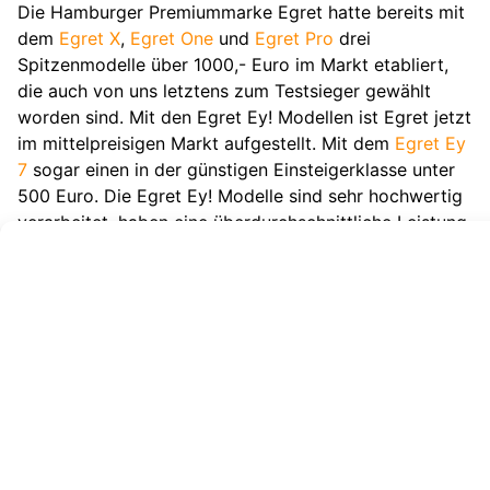
Die Hamburger Premiummarke Egret hatte bereits mit
dem
Egret X
,
Egret One
und
Egret Pro
drei
Spitzenmodelle über 1000,- Euro im Markt etabliert,
die auch von uns letztens zum Testsieger gewählt
worden sind. Mit den Egret Ey! Modellen ist Egret jetzt
im mittelpreisigen Markt aufgestellt. Mit dem
Egret Ey
7
sogar einen in der günstigen Einsteigerklasse unter
500 Euro. Die Egret Ey! Modelle sind sehr hochwertig
verarbeitet, haben eine überdurchschnittliche Leistung
und Ausstattung, aber kosten weniger als
vergleichbare Modelle von Xiaomi und Ninebot. Im
Fahrtest konnten wir, wie auch bei den anderen
Modellen von Egret, das sichere Handling, Kurventest,
Steigungstest, Bremstest etc. wie zuvor sehr positiv
bewerten. Unsere Testvideos folgen natürlich noch!
Egret Ey! Direkt bei Egret
kaufen!