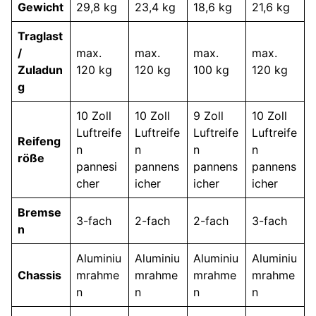
Gewicht
29,8 kg
23,4 kg
18,6 kg
21,6 kg
Traglast
/
max.
max.
max.
max.
Zuladun
120 kg
120 kg
100 kg
120 kg
g
10 Zoll
10 Zoll
9 Zoll
10 Zoll
Luftreife
Luftreife
Luftreife
Luftreife
Reifeng
n
n
n
n
röße
pannesi
pannens
pannens
pannens
cher
icher
icher
icher
Bremse
3-fach
2-fach
2-fach
3-fach
n
Aluminiu
Aluminiu
Aluminiu
Aluminiu
Chassis
mrahme
mrahme
mrahme
mrahme
n
n
n
n