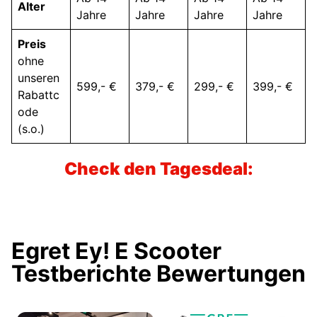
Alter
Jahre
Jahre
Jahre
Jahre
Preis
ohne
unseren
599,- €
379,- €
299,- €
399,- €
Rabattc
ode
(s.o.)
Check den Tagesdeal:
Egret Ey! E Scooter
Testberichte Bewertungen