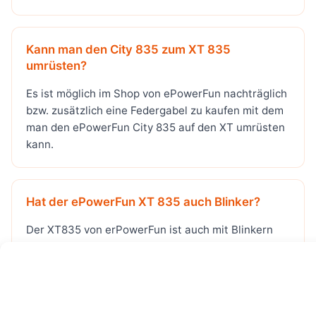
Kann man den City 835 zum XT 835
umrüsten?
Es ist möglich im Shop von ePowerFun nachträglich
bzw. zusätzlich eine Federgabel zu kaufen mit dem
man den ePowerFun City 835 auf den XT umrüsten
kann.
Hat der ePowerFun XT 835 auch Blinker?
Der XT835 von erPowerFun ist auch mit Blinkern
ausgestattet, die vorne rechts und links am
Lenkerende befestigt sind und hinten ebenfalls auf
beiden Seiten am Fender. Bedienen könnt Ihr den
Blinker über einen Schalter am Lenker.