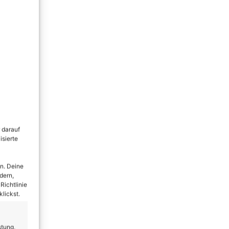
 darauf
isierte
n. Deine
dern,
Richtlinie
lickst.
stung,