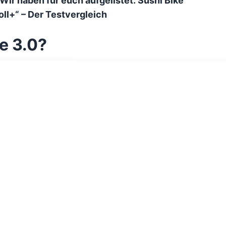
ir haben für euch aufgelistet: Sushi Bike
Roll+“ – Der Testvergleich
e 3.0?
Roll 3.0 neue Farben und neue Features. Statt
Schwarz jetzt auch in Stone und Berry
at sich nichts geändert. Der Motor hat nach
on 230,4 Wh. Auch die 5
kommt ihr bei dem California Roll 3.0 eine
play bedienen könnt. Einst waren die Lichter
 mittlerweile sind sie integriert und werden
nötigt es bei beiden Modellen 5,5 Stunden und
75 km.
 Griffe und die Reifen hatten keinen
ll 3.0 Sushi Bike verbessert. Während das
t, darf das Maximalgewicht samt Fahrer nun