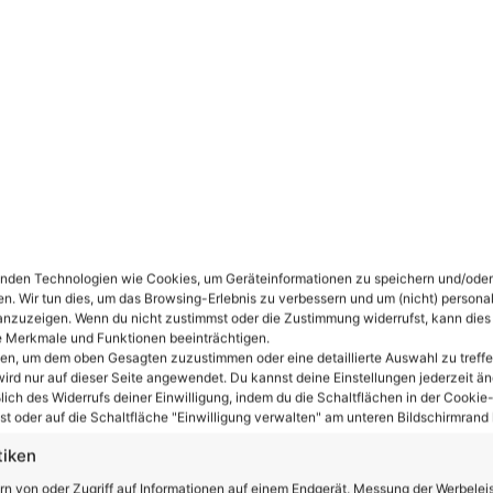
€ 1.199,00
atenschutzerklärung zu
nden Technologien wie Cookies, um Geräteinformationen zu speichern und/oder
en. Wir tun dies, um das Browsing-Erlebnis zu verbessern und um (nicht) personal
nzuzeigen. Wenn du nicht zustimmst oder die Zustimmung widerrufst, kann dies
 Merkmale und Funktionen beeinträchtigen.
ten, um dem oben Gesagten zuzustimmen oder eine detaillierte Auswahl zu treffe
ird nur auf dieser Seite angewendet. Du kannst deine Einstellungen jederzeit än
lich des Widerrufs deiner Einwilligung, indem du die Schaltflächen in der Cookie-
t oder auf die Schaltfläche "Einwilligung verwalten" am unteren Bildschirmrand k
tiken
rn von oder Zugriff auf Informationen auf einem Endgerät, Messung der Werbelei