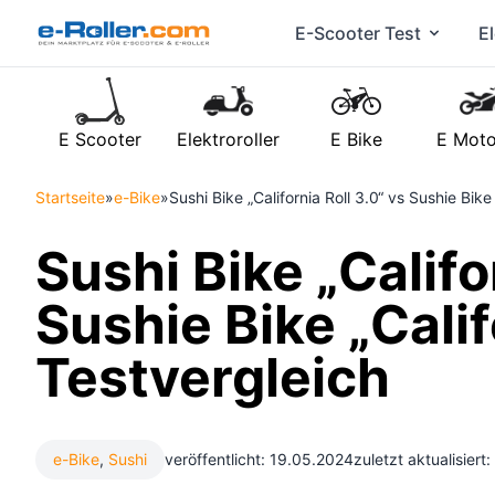
E-Scooter Test
El
E Scooter
Elektroroller
E Bike
E Moto
Startseite
»
e-Bike
»
Sushi Bike „California Roll 3.0“ vs Sushie Bike
Sushi Bike „Califo
Sushie Bike „Calif
Testvergleich
e-Bike
,
Sushi
veröffentlicht: 19.05.2024
zuletzt aktualisiert