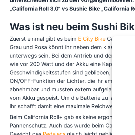
unterscheiden sich zu den Vorgängermodellen. W
„California Roll 3.0“ vs Sushie Bike „California 
Was ist neu beim Sushi Bik
Zuerst einmal gibt es beim
E City Bike
California 
Grau und Rosa könnt ihr neben dem klassischen 
unterwegs sein. Bei dem Antrieb und dem Akku h
wie vor 200 Watt und der Akku eine Kapazität v
Geschwindigkeitsstufen sind geblieben, jedoch be
ON/OFF-Funktion der Lichter, die ihr am LCD Dis
abnehmbar und mussten extern aufgeladen werden,
vom Akku gespeist. Um die Batterie zu laden, be
ihr schafft damit eine maximale Reichweite von 
Beim California Roll+ gab es keine ergonomischen
Pannenschutz. Auch das wurde beim California Ro
Gewicht des
Pedelecs
gleich leicht geblieben is