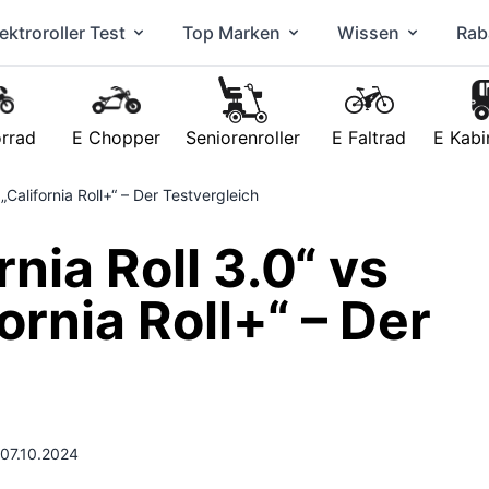
ektroroller Test
Top Marken
Wissen
Rab
rrad
E Chopper
Seniorenroller
E Faltrad
E Kabi
 „California Roll+“ – Der Testvergleich
rnia Roll 3.0“ vs
ornia Roll+“ – Der
: 07.10.2024