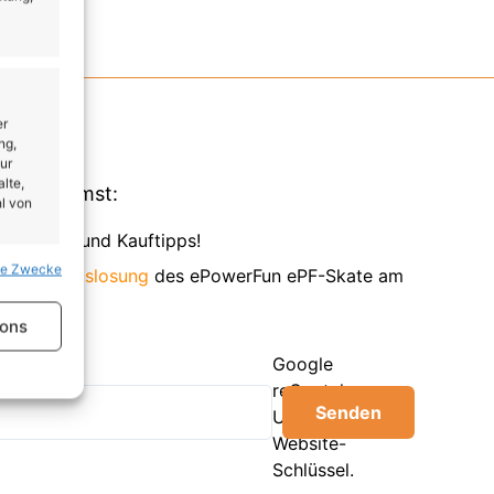
er
ng,
ur
lte,
Du bekommst:
l von
es, Deals und Kauftipps!
se Zwecke
 an der
Auslosung
des ePowerFun ePF-Skate am
er aktiv
ions
Google
reCaptcha:
Senden
Ungültiger
Website-
er aktiv
Schlüssel.