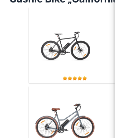
Sushi 
geringe
75 km 
heraus
Sushi 
geringe
75 km 
herausn