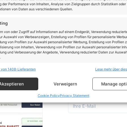
 der Performance von Inhalten, Analyse von Zielgruppen durch Statistiken oder
tionen von Daten aus verschiedenen Quellen.
ting
rn von oder Zugriff auf Informationen auf einem Endgerät, Verwendung reduziert
r Auswahl von Werbeanzeigen, Erstellung von Profilen für personalisierte Werbu
ng von Profilen zur Auswahl personalisierter Werbung, Erstellung von Profilen z
isierung von Inhalten, Verwendung von Profilen zur Auswahl personalisierter Inha
Einfach eintragen und 
ter
lung und Verbesserung der Angebote, Verwendung reduzierter Daten zur Auswah
.
die aktuellen Rabattcod
 von 1408-Lieferanten
Lese mehr über die
Du nimmst automatisch
schaften
Imm
31.12.2026 teil
hung und Kombination von Daten aus unterschiedlichen Quellen,
Akzeptieren
Verweigern
Manage opt
fung verschiedener Endgeräte, Identifikation von Endgeräten anhand
sch übermittelter Informationen.
Cookie Policy
Privacy Statement
rleistung der Sicherheit, Verhinderung und Aufdeckung
trug und Fehlerbehebung, Bereitstellung und Anzeige
Imm
erbung und Inhalten, Ihre Entscheidungen zum
schutz speichern und übermitteln.