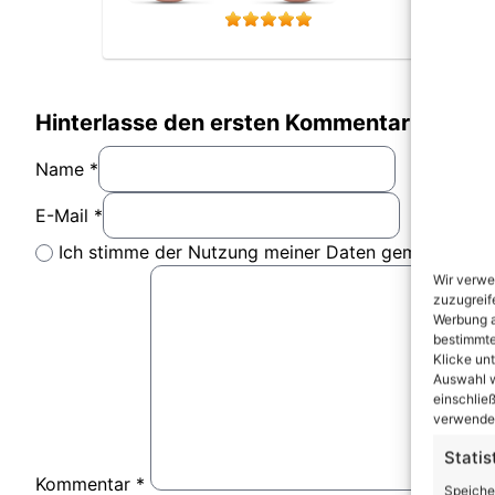
Hinterlasse den ersten Kommentar
Name *
E-Mail *
Ich stimme der Nutzung meiner Daten gemäß der D
Wir verwe
zuzugreif
Werbung a
bestimmte
Klicke un
Auswahl w
einschließ
verwendes
Statis
Kommentar
*
Speiche