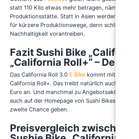
statt 110 Kilo etwas mehr betragen, nämlich 120 k
Produktionsstätte. Statt in Asien werden die 3.0-
für kürzere Produktionswege, denn schlussendlic
Nachhaltigkeit vorantreiben.
Fazit Sushi Bike „California
„California Roll+“ – Der Te
Das California Roll 3.0
E Bike
kommt mit vielen a
California Roll+. Das treibt natürlich auch den Pr
Euro an. Und manchmal zu Angebotsaktionen auch 
euch auf der Homepage von Sushi Bikes auch na
zweite Chance geben.
Preisvergleich zwischen Ca
Sushie Bike „California Rol