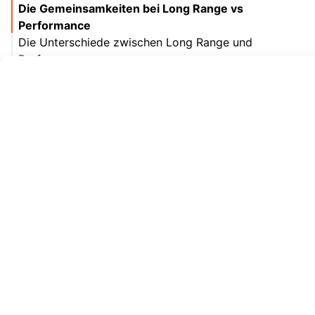
Die Gemeinsamkeiten bei Long Range vs
Performance
Die Unterschiede zwischen Long Range und
Performance
Fazit Long Range vs Performance – Der Vergleich
Aktuelle Deals zu Hepha Long Range und
Performance
Gratis-Scooter