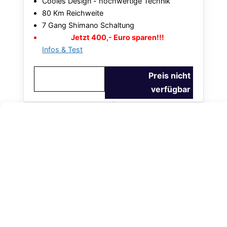
Cooles Design - hochwertige Technik
80 Km Reichweite
7 Gang Shimano Schaltung
Jetzt 400,- Euro sparen!!!
Infos & Test
Preis nicht
verfügbar
Im Vergleich zu den Diamant E Bikes sieht man
denen von
Heybike
so gut wie gar nicht an, das es
sich um Elektrofahrzeuge handelt. Der Akku ist
extrem unsichtbar im Rahmen integriert und lässt
sich zum laden auch herausnehmen. Ganz wie man
will. Das Heybike EC gibt es für Damen als
Tiefeinsteiger oder für Herren mit Mittelstange.
preislich und technisch ist das Heybike zu Diamant
eine günstige Alternative: