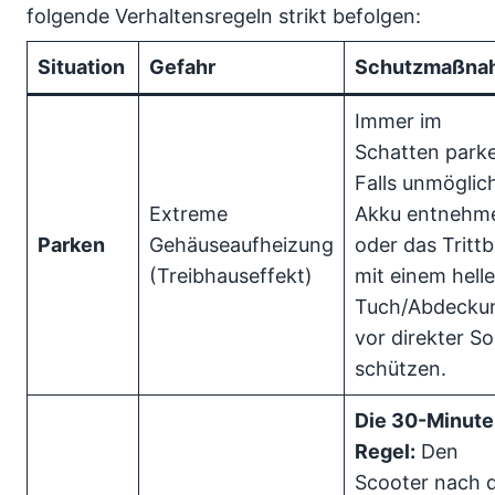
folgende Verhaltensregeln strikt befolgen:
Situation
Gefahr
Schutzmaßna
Immer im
Schatten park
Falls unmöglic
Extreme
Akku entnehm
Parken
Gehäuseaufheizung
oder das Trittb
(Treibhauseffekt)
mit einem hell
Tuch/Abdecku
vor direkter S
schützen.
Die 30-Minute
Regel:
Den
Scooter nach 