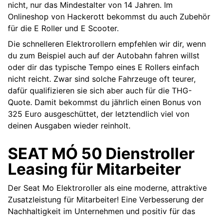
technische Ausstattung und die Verarbeitung
nicht, nur das Mindestalter von 14 Jahren. Im
läßt nichts zu wünschen übrig!
Akku
5,6 KWh
Onlineshop von Hackerott bekommst du auch Zubehör
für die E Roller und E Scooter.
Bremsen
6- 8 Stunden
Die schnelleren Elektrorollern empfehlen wir dir, wenn
Reifen
14 bzw. 15 Zoll
du zum Beispiel auch auf der Autobahn fahren willst
oder dir das typische Tempo eines E Rollers einfach
– 3 Fahrmodi
nicht reicht. Zwar sind solche Fahrzeuge oft teurer,
Ausstattung
–
dafür qualifizieren sie sich aber auch für die THG-
Rückwärtsgang
Quote. Damit bekommst du jährlich einen Bonus von
325 Euro ausgeschüttet, der letztendlich viel von
deinen Ausgaben wieder reinholt.
SEAT MÓ 50 Dienstroller
Leasing für Mitarbeiter
Der Seat Mo Elektroroller als eine moderne, attraktive
Zusatzleistung für Mitarbeiter! Eine Verbesserung der
Nachhaltigkeit im Unternehmen und positiv für das