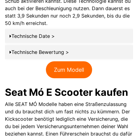
Schub aktivieren kannst. Diese Technologie kannst du
auch bei der Beschleunigung nutzen. Dann dauerst es
statt 3,9 Sekunden nur noch 2,9 Sekunden, bis du die
50 km/h erreichst.
Technische Date >
SEAT MÓ
Technische Bewertung >
Technik Testsieger
eScooter 125
Performance
Der SEAT MÓ 125 Performance zeichnet sich
Zum Modell
durch seine 1A Federungstechnologie aus, die
Straßenzulassung
ja
Bremsen wurden überarbeitet, das Design ist
noch schicker und die Sitzbank ist so richtig
Seat Mó E Scooter kaufen
Geschwindigkeit
105 km/h
bequem. Alle anderen Parameter sind mit dem
9000 W
SEAT MÓ 125 identisch. Mit dem SEAT MÓ 125
Alle SEAT MÓ Modelle haben eine Straßenzulassung
Motorleistung
Dauerleistung
Performance seit Ihr im High-End Bereich der
und du brauchst dich um fast nichts zu kümmern. Der
Elektroroller angekommen. Die Motorleistung
Kickscooter benötigt lediglich eine Versicherung, die
Reichweite
137 km
und Beschleunigung ist stark, die Reichweite
du bei jedem Versicherungsunternehmen deiner Wahl
überdurchschnittlich und auch die weitere
beziehen kannst. Einen Führerschein brauchst du dafür
Gewicht
155 Kg