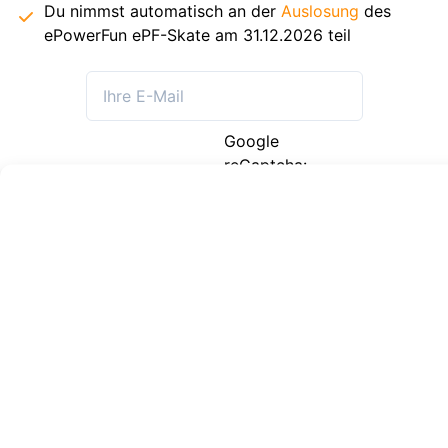
Du nimmst automatisch an der
Auslosung
des
ePowerFun ePF-Skate am 31.12.2026 teil
Google
reCaptcha:
Ungültiger
Website-
Schlüssel.
Senden
E-SCOOTER
ELEKTROROLLER
ePowerfun
UNU