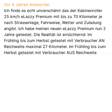
Vor 4 Jahren
Antworten
Ich finde es echt unverschämt das der Kabinenroller
25 km/h eLazzy Premium mit bis zu 70 Kilometer je
nach Strassenlage, Fahrweise, Wetter und Zuladung
angibt. Ich habe meinen neuen eLazzy Premium nun 2
Jahre getestet. Die Realität ist ernüchternd: Im
Frühling bis zum Herbst getestet mit Verbraucher AN
Reichweite maximal 27 Kilometer. Im Frühling bis zum
Herbst getestet mit Verbraucher AUS Reichweite
maximal 30 Kilometer.
In der Winterzeit getestet mit Verbraucher AN
Reichweite maximal 13 Kilometer. In der Winterzeit
getestet mit Verbraucher AUS Reichweite maximal 20
Kilometer. 7000 € für solche krassen Unterschiede ist
echt unglaublich. Diese Probleme habe nicht nur ich
sondern auch andere die ich bis jetzt so kennen
gelernt habe. Eigendlich wollte ich das FZ für meinen
Arbeitsweg haben, aber 34 Kilometer insgesamt