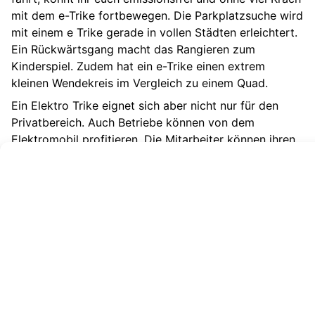
mit dem e-Trike fortbewegen. Die Parkplatzsuche wird
mit einem e Trike gerade in vollen Städten erleichtert.
Ein Rückwärtsgang macht das Rangieren zum
Kinderspiel. Zudem hat ein e-Trike einen extrem
kleinen Wendekreis im Vergleich zu einem Quad.
Ein Elektro Trike eignet sich aber nicht nur für den
Privatbereich. Auch Betriebe können von dem
Elektromobil profitieren. Die Mitarbeiter können ihren
Radius erweitern, ohne schnell aus der Puste zu
kommen. Bekommt ihr während der Fahrt Durst, hilft
eine Getränkehalterung weiter. Einen Trike
Führerschein per se gibt es nicht. Dieses Fahrzeug
dürft ihr, je nach Geschwindigkeit, mit einem
Führerschein für Roller oder einem Führerschein für
Autos fahren.
Für wen sind E-Trikes