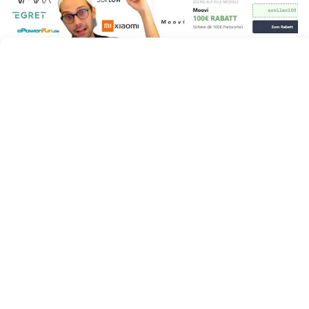
Einfach eintragen und Du bekommst:
die aktuellen Rabattcodes, Deals und Kauftipps!
Du nimmst automatisch an der
Auslosung
des
ePowerFun ePF-Skate am 31.12.2026 teil
Google
reCaptcha:
Ungültiger
Website-