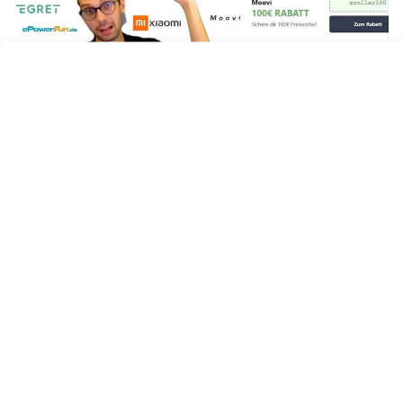
Einfach eintragen und Du bekommst:
die aktuellen Rabattcodes, Deals und Kauftipps!
Du nimmst automatisch an der
Auslosung
des
ePowerFun ePF-Skate am 31.12.2026 teil
Google
reCaptcha:
Ungültiger
Website-