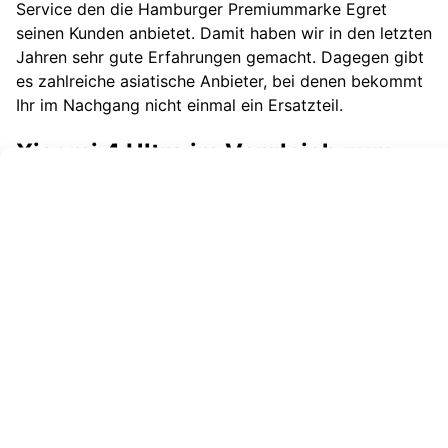
Service den die Hamburger Premiummarke Egret
seinen Kunden anbietet. Damit haben wir in den letzten
Jahren sehr gute Erfahrungen gemacht. Dagegen gibt
es zahlreiche asiatische Anbieter, bei denen bekommt
Ihr im Nachgang nicht einmal ein Ersatzteil.
Xiaomi 4 Ultra im Vergleich zum
mega ePowerfun epf-Pulse
Der ePowerfun epf-Pulse hat auch eine Vollfederung
und kostet nur etwas mehr als der Xiaomi 4 Ultra, aber
hat viel mehr Leistung und Ausstattung. Er ist der
absolute Mega E Scooter mit über 100 Km Reichweite,
einer mega Steigfähigkeit, einer mega fahrsicheren
Federung, Blinker vorne und hinten (!) und vielen mehr: