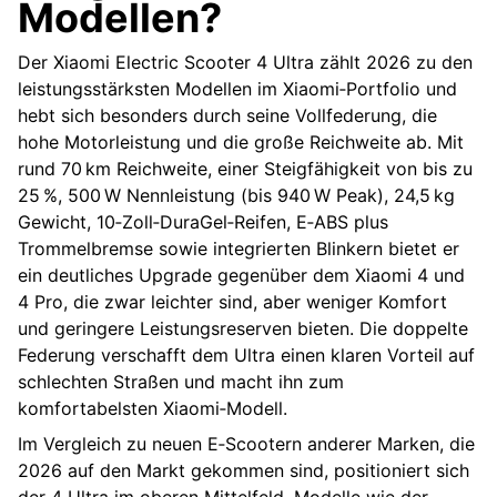
Modellen?
Der Xiaomi Electric Scooter 4 Ultra zählt 2026 zu den
leistungsstärksten Modellen im Xiaomi‑Portfolio und
hebt sich besonders durch seine Vollfederung, die
hohe Motorleistung und die große Reichweite ab. Mit
rund 70 km Reichweite, einer Steigfähigkeit von bis zu
25 %, 500 W Nennleistung (bis 940 W Peak), 24,5 kg
Gewicht, 10‑Zoll‑DuraGel‑Reifen, E‑ABS plus
Trommelbremse sowie integrierten Blinkern bietet er
ein deutliches Upgrade gegenüber dem Xiaomi 4 und
4 Pro, die zwar leichter sind, aber weniger Komfort
und geringere Leistungsreserven bieten. Die doppelte
Federung verschafft dem Ultra einen klaren Vorteil auf
schlechten Straßen und macht ihn zum
komfortabelsten Xiaomi‑Modell.
Im Vergleich zu neuen E‑Scootern anderer Marken, die
2026 auf den Markt gekommen sind, positioniert sich
der 4 Ultra im oberen Mittelfeld. Modelle wie der