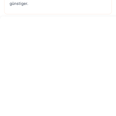
günstiger.
Hinterlasse den ersten Kommentar
Name *
E-Mail *
Ich stimme der Nutzung meiner Daten gemäß der
Datenschutzerklärung zu
Kommentar
*