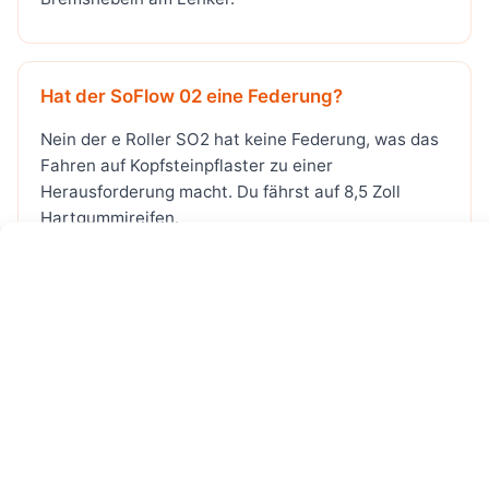
Hat der SoFlow 02 eine Federung?
Nein der e Roller SO2 hat keine Federung, was das
Fahren auf Kopfsteinpflaster zu einer
Herausforderung macht. Du fährst auf 8,5 Zoll
Hartgummireifen.
Ist Soflow SO2 Tuning möglich?
Grundsätzlich kann man jeden E Scooter tunen. Es
werden von verschiedenen Herstellern sogenannte
Tuning Parts auf den Markt gebracht, die den
Scooter schneller machen. Wir raten aber davon ab,
da so beim fahren im öffentlichen Straßenverkehr